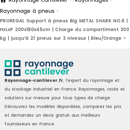
qualité Fabriqué en Espagne selon
Matériaux :
Rayonnage à pneus
>
un système de management de la
Dimensions h
qualité certifié ISO 9001:2015,
180 cmPoids
PROREGAL Support à pneus Big METAL SHARK NO.6 |
assurant la maîtrise des
poids par é
processus, la traçabilité de la
de la livraison : 1 x Ét
HxLxP 200x180x45cm | Charge du compartiment 300
production et l'amélioration
pneus 1 x Manuel d'instructions
kg | jusqu’à 21 pneus sur 3 niveaux | Bleu/Orange –
continue. Marque : SimonRack
Marque : HE
Couleur : silver Matière : metal Prix
grey Matièr
de livraison : 30.00 € Délai de
Délai de livr
livraison : 9-11 jours ouvrés
ouvrés
Rayonnage-cantilever.fr
, l’expert du rayonnage et
du stockage industriel en France. Rayonnages, racks et
solutions sur mesure pour tous types de charge.
Découvrez les modèles disponibles, comparez les
prix
et demandez un
devis gratuit
aux meilleurs
fournisseurs en France.