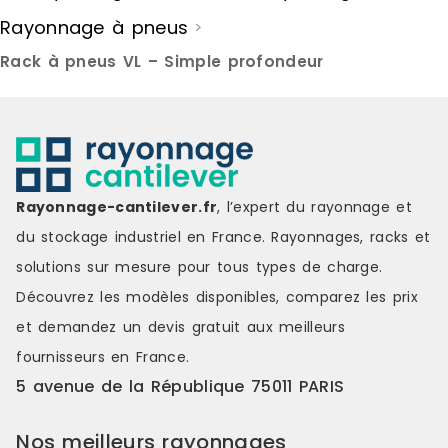
qualité Fabriqué en Espagne selon
Matériaux :
Rayonnage à pneus
>
un système de management de la
Dimensions h
qualité certifié ISO 9001:2015,
180 cmPoids
Rack à pneus VL – Simple profondeur
assurant la maîtrise des
poids par é
processus, la traçabilité de la
de la livraison : 1 x Ét
production et l'amélioration
pneus 1 x Manuel d'instructions
continue. Marque : SimonRack
Marque : HE
Couleur : silver Matière : metal Prix
grey Matièr
de livraison : 30.00 € Délai de
Délai de livr
livraison : 9-11 jours ouvrés
ouvrés
Rayonnage-cantilever.fr
, l’expert du rayonnage et
du stockage industriel en France. Rayonnages, racks et
solutions sur mesure pour tous types de charge.
Découvrez les modèles disponibles, comparez les
prix
et demandez un
devis gratuit
aux meilleurs
fournisseurs en France.
5 avenue de la République 75011 PARIS
Nos meilleurs rayonnages