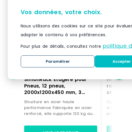
Vos données, votre choix.
Nous utilisons des cookies sur ce site pour évalue
adapter le contenu à vos préférences.
politique 
Pour plus de détails, consultez notre
Paramétrer
Accepter 
SimonRack Étagère pour
Helloshop
Pneus, 12 pneus,
rangement
2000x1200x450 mm, 3
cm capaci
niveaux, Galvanisé –
MDF gris 
Structure en acier haute
Optimisez v
Simonauto – argenté métal
Bois man
performance Fabriquée en acier
stockage av
8435104986196
3000227
renforcé, elle supporte 120 kg au
pneus prati
point de flexion par étagère. Les
pour ranger
longerons travaillent en élasticité
en toute sé
contrôlée et retrouvent leur forme
s'adapter à 