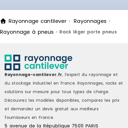
Assemblage par visserie
pour répond
métallique incluse, garantissant
rangement e
stabilité structurelle et facilité
sécurité.Car
Rayonnage cantilever
Rayonnages
>
>
d'entretien.Fabrication et contrôle
techniques : Couleur : Arge
qualité Fabriqué en Espagne selon
Matériaux :
Rayonnage à pneus
>
Rack léger porte pneus
un système de management de la
Dimensions h
qualité certifié ISO 9001:2015,
180 cmPoids
assurant la maîtrise des
poids par é
processus, la traçabilité de la
de la livraison : 1 x Ét
production et l'amélioration
pneus 1 x Manuel d'instructions
continue. Marque : SimonRack
Marque : HE
Couleur : silver Matière : metal Prix
grey Matièr
de livraison : 30.00 € Délai de
Délai de livr
Rayonnage-cantilever.fr
, l’expert du rayonnage et
livraison : 9-11 jours ouvrés
ouvrés
du stockage industriel en France. Rayonnages, racks et
solutions sur mesure pour tous types de charge.
Découvrez les modèles disponibles, comparez les
prix
et demandez un
devis gratuit
aux meilleurs
fournisseurs en France.
5 avenue de la République 75011 PARIS