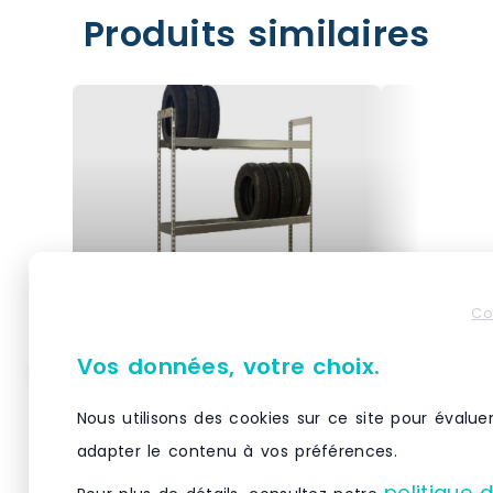
Produits similaires
Co
Vos données, votre choix.
SimonRack Étagère pour
Helloshop
Pneus, 12 pneus,
rangement
Nous utilisons des cookies sur ce site pour évalue
2000x1200x450 mm, 3
cm capaci
adapter le contenu à vos préférences.
niveaux, Galvanisé –
MDF gris 
Structure en acier haute
Optimisez v
Simonauto – argenté métal
Bois man
politique 