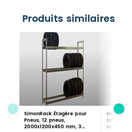
Produits similaires
SimonRack Étagère pour
Helloshop
Pneus, 12 pneus,
rangement
2000x1200x450 mm, 3
cm capaci