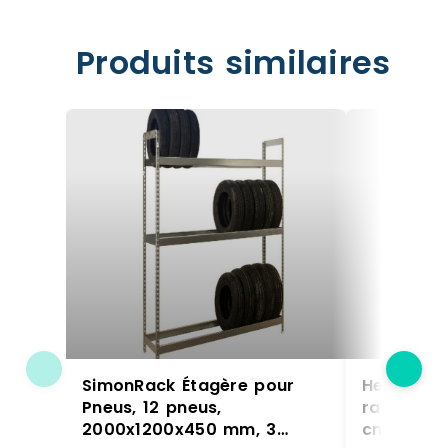
Produits similaires
SimonRack Étagère pour
Helloshop
Pneus, 12 pneus,
rangement
2000x1200x450 mm, 3
cm capaci